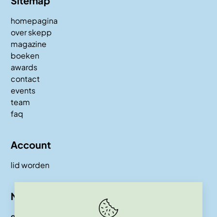
Sitemap
homepagina
over skepp
magazine
boeken
awards
contact
events
team
faq
Account
lid worden
Nieuwsbrief
e-mail