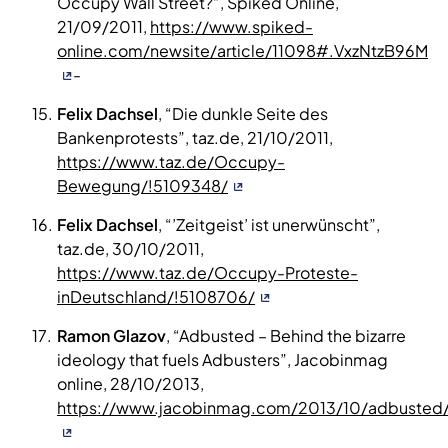
Occupy Wall Street?”, Spiked Online,
21/09/2011,
https://www.spiked-
online.com/newsite/article/11098#.VxzNtzB96M
-
Felix Dachsel
, “Die dunkle Seite des
Bankenprotests”, taz.de, 21/10/2011,
https://www.taz.de/Occupy-
Bewegung/!5109348/
Felix Dachsel
, “’Zeitgeist’ ist unerwünscht”,
taz.de, 30/10/2011,
https://www.taz.de/Occupy-Proteste-
inDeutschland/!5108706/
Ramon Glazov
, “Adbusted – Behind the bizarre
ideology that fuels Adbusters”, Jacobinmag
online, 28/10/2013,
https://www.jacobinmag.com/2013/10/adbusted