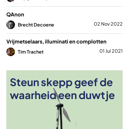
QAnon
Afbeelding
02 Nov 2022
Brecht Decoene
Vrijmetselaars, illuminati en complotten
Afbeelding
01 Jul 2021
Tim Trachet
Steun skepp geef de
Afbeelding
waarheid een duwtje