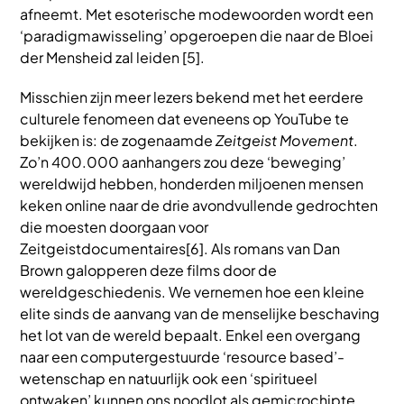
afneemt. Met esoterische modewoorden wordt een
‘paradigmawisseling’ opgeroepen die naar de Bloei
der Mensheid zal leiden [5].
Misschien zijn meer lezers bekend met het eerdere
culturele fenomeen dat eveneens op YouTube te
bekijken is: de zogenaamde
Zeitgeist Movement
.
Zo’n 400.000 aanhangers zou deze ‘beweging’
wereldwijd hebben, honderden miljoenen mensen
keken online naar de drie avondvullende gedrochten
die moesten doorgaan voor
Zeitgeistdocumentaires[6]. Als romans van Dan
Brown galopperen deze films door de
wereldgeschiedenis. We vernemen hoe een kleine
elite sinds de aanvang van de menselijke beschaving
het lot van de wereld bepaalt. Enkel een overgang
naar een computergestuurde ‘resource based’-
wetenschap en natuurlijk ook een ‘spiritueel
ontwaken’ kunnen ons noodlot als gemicrochipte