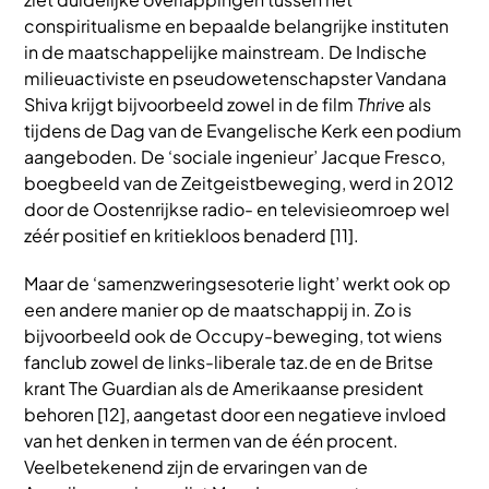
conspiritualisme en bepaalde belangrijke instituten
in de maatschappelijke mainstream. De Indische
milieuactiviste en pseudowetenschapster Vandana
Shiva krijgt bijvoorbeeld zowel in de film
Thrive
als
tijdens de Dag van de Evangelische Kerk een podium
aangeboden. De ‘sociale ingenieur’ Jacque Fresco,
boegbeeld van de Zeitgeistbeweging, werd in 2012
door de Oostenrijkse radio- en televisieomroep wel
zéér positief en kritiekloos benaderd [11].
Maar de ‘samenzweringsesoterie light’ werkt ook op
een andere manier op de maatschappij in. Zo is
bijvoorbeeld ook de Occupy-beweging, tot wiens
fanclub zowel de links-liberale taz.de en de Britse
krant The Guardian als de Amerikaanse president
behoren [12], aangetast door een negatieve invloed
van het denken in termen van de één procent.
Veelbetekenend zijn de ervaringen van de