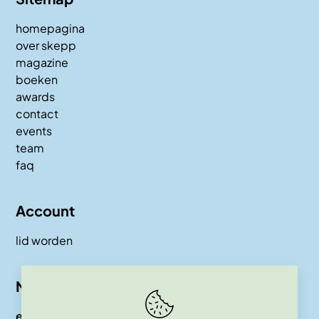
homepagina
over skepp
magazine
boeken
awards
contact
events
team
faq
Account
lid worden
Nieuwsbrief
e-mail