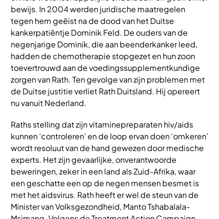
bewijs. In 2004 werden juridische maatregelen
tegen hem geëist na de dood van het Duitse
kankerpatiëntje Dominik Feld. De ouders van de
negenjarige Dominik, die aan beenderkanker leed,
hadden de chemotherapie stopgezet en hun zoon
toevertrouwd aan de voedingssupplementkundige
zorgen van Rath. Ten gevolge van zijn problemen met
de Duitse justitie verliet Rath Duitsland. Hij opereert
nu vanuit Nederland.
Raths stelling dat zijn vitaminepreparaten hiv/aids
kunnen ‘controleren’ en de loop ervan doen ‘omkeren’
wordt resoluut van de hand gewezen door medische
experts. Het zijn gevaarlijke, onverantwoorde
beweringen, zeker in een land als Zuid-Afrika, waar
een geschatte een op de negen mensen besmet is
met het aidsvirus. Rath heeft er wel de steun van de
Minister van Volksgezondheid, Manto Tshabalala-
Msimang. Volgens de Treatment Action Campaign