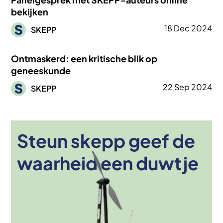
bekijken
Afbeelding
18 Dec 2024
SKEPP
Ontmaskerd: een kritische blik op
geneeskunde
Afbeelding
22 Sep 2024
SKEPP
Steun skepp geef de
Afbeelding
waarheid een duwtje