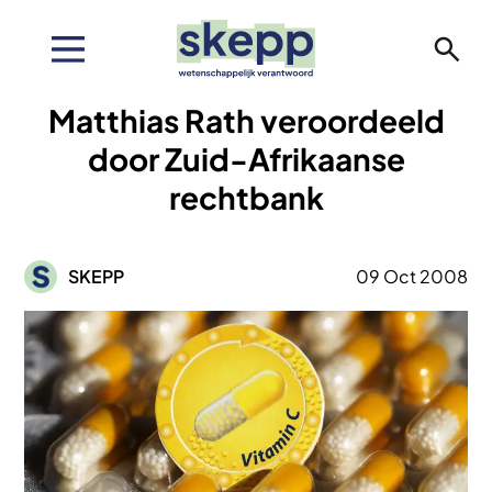
Overslaan
en
naar
de
Matthias Rath veroordeeld
inhoud
gaan
door Zuid-Afrikaanse
rechtbank
Afbeelding
SKEPP
09 Oct 2008
Afbeelding