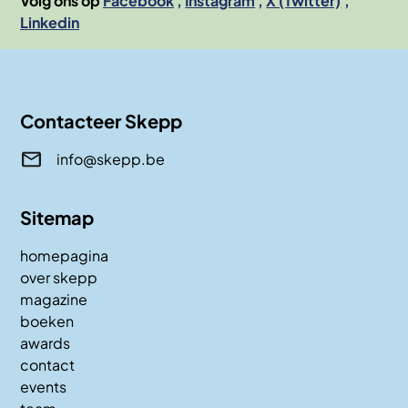
Volg ons op
Facebook
Instagram
X (Twitter)
Linkedin
Contacteer Skepp
info@skepp.be
Sitemap
homepagina
over skepp
magazine
boeken
awards
contact
events