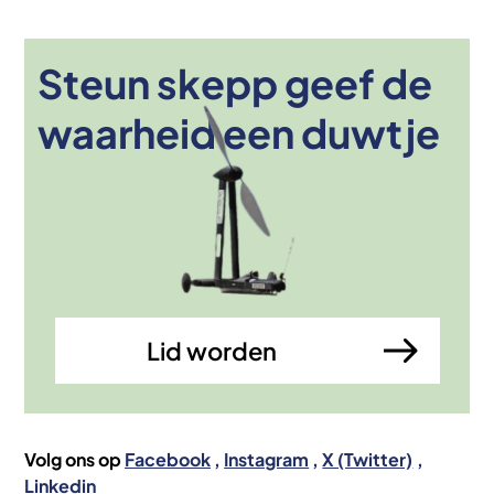
Steun skepp geef de
Afbeelding
waarheid een duwtje
Lid worden
Volg ons op
Facebook
Instagram
X (Twitter)
Linkedin