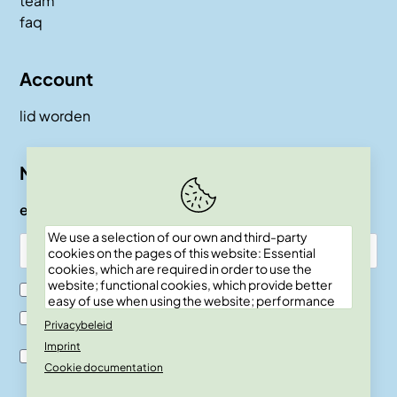
team
faq
Account
lid worden
Nieuwsbrief
e-mail
We use a selection of our own and third-party
cookies on the pages of this website: Essential
cookies, which are required in order to use the
website; functional cookies, which provide better
Ik ben SKEPP lid
easy of use when using the website; performance
cookies, which we use to generate aggregated
Ik ben geen SKEPP lid
Privacybeleid
data on website use and statistics; and marketing
Imprint
cookies, which are used to display relevant
Ik ben akkoord met de verwerkingsvoor-waarden en
content and advertising. If you choose "ACCEPT
Cookie documentation
privacy policy.
ALL", you consent to the use of all cookies. You can
accept and reject individual cookie types and