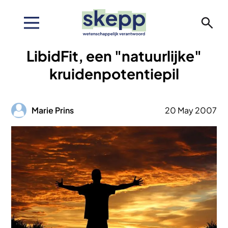
Overslaan
en
naar
de
LibidFit, een "natuurlijke"
inhoud
gaan
kruidenpotentiepil
Afbeelding
Marie Prins
20 May 2007
Afbeelding